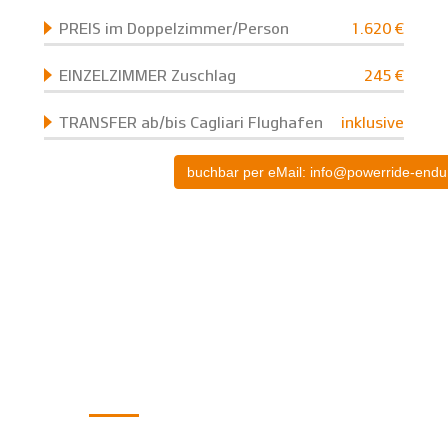
PREIS im Doppelzimmer/Person
1.620 €
EINZELZIMMER Zuschlag
245 €
TRANSFER ab/bis Cagliari Flughafen
inklusive
buchbar per eMail: info@powerride-endu
KATEGORIEN
Home