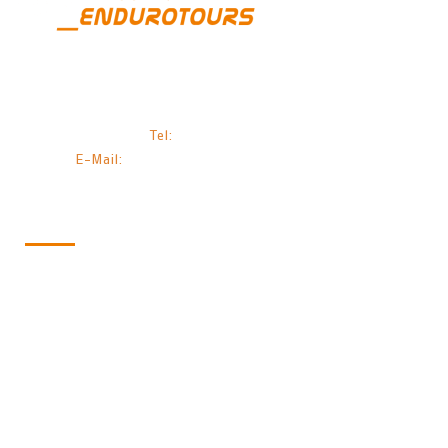
POWERRIDE ENDURO TOURS
Auers 82 1/2
D-88167 Röthenbach
Tel:
+49 (0)8384 7089953
E-Mail:
INFO@POWERRIDE-ENDUROTOURS.COM
CATEGORIES
Home
Offroad
Training
Races
Rental Bike
Tour Calendar 2025