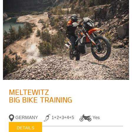
MELTEWITZ
BIG BIKE TRAINING
GERMANY
1+2+3+4+5
Yes
DETAILS