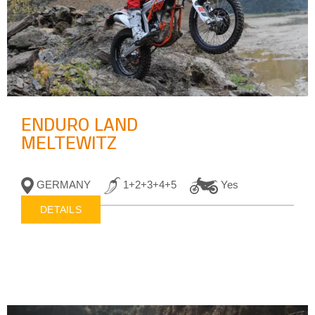
ENDURO LAND
MELTEWITZ
GERMANY
1+2+3+4+5
Yes
DETAILS