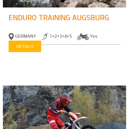
ENDURO TRAINING AUGSBURG
GERMANY
1+2+3+4+5
Yes
DETAILS